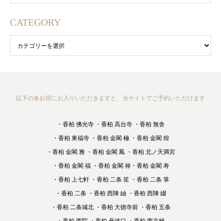
CATEGORY
以下の各お宿にお入りいただきますと、当サイトでご予約いただけます
・香柏 佛光寺
・香柏 高台寺
・香柏 無舎
・香柏 東福寺
・香柏 金閣 極
・香柏 金閣 煌
・香柏 金閣 雅
・香柏 金閣 鳳
・香柏 北ノ天満宮
・香柏 金閣 福
・香柏 金閣 禄
・香柏 金閣 寿
・香柏 上七軒
・香柏 二条 笙
・香柏 二条 箏
・香柏 二条
・香柏 西陣 紬
・香柏 西陣 綴
・香柏 二条城北
・香柏 大徳寺前
・香柏 五条