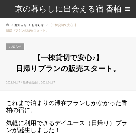
京の暮らしに出会える宿 香柏
検索
【公式】
お知らせ
お知らせ
【一棟貸切で安心♪】
日帰りプランの販売スタート。
お知らせ
【一棟貸切で安心♪】
日帰りプランの販売スタート。
2021.01.17 / 最終更新日：2021.01.17
これまで泊まりの滞在プランしかなかった香
柏の宿に、
気軽に利用できるデイユース（日帰り）プラ
ンが誕生しました！