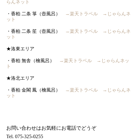
らんネット
・香柏 二条 箏（壺風呂）
→
楽天トラベル
→
じゃらんネ
ット
・香柏 二条 笙（壺風呂）
→
楽天トラベル
→
じゃらんネ
ット
★洛東エリア
・香柏 無舎（檜風呂）
→
楽天トラベル
→
じゃらんネッ
ト
★洛北エリア
・香柏 金閣 鳳（檜風呂）
→
楽天トラベル
→
じゃらんネ
ット
お問い合わせはお気軽にお電話でどうぞ
Tel. 075-325-0255